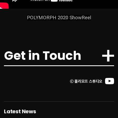
POLYMORPH 2020 ShowReel
2023.07.11
Get in Touch
[오늘의 스팀] 3명이 만든 국산 그…
▲ 뉴 던 컨셉 아트 (사진 출처: 뉴 던 트위터)더 포레스트, 그린 헬와 같은 생존게임은
스팀에서 꾸준한 유저층을 유지하는 ..
ⓒ 폴리모프 스튜디오
2024.04.03
[강한결의 인디픽] 폴리모프 "이프선…
폴리모프 조병훈 대표·채문석 이사 인터뷰 강한결 기자 | sh04khk@zdnet.co..
Latest News