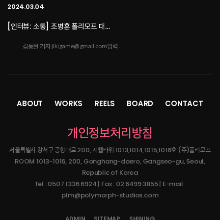
2024.03.04
[인터뷰: 소통] 조병훈 폴리모프 대…
김동현 기자 jikigame@gmail.com입력 ..
2024.03.04
[인터뷰: 소통] 조병훈 폴리모프 대…
ABOUT
WORKS
REELS
BOARD
CONTACT
[인터뷰: 소통] 조병훈 폴리모프 대표② 린저씨의 벅찬 〈이프선셋〉 개발포류기김동현
개인정보처리방침
기자 jikigame@gmail.com입력..
서울특별시 강서구 공항대로 200, 지웰타워 1013,1014,1015,1016호 (주)폴리모프
2023.10.16
ROOM 1013-1016, 200, Gonghang-daero, Gangseo-gu, Seoul,
Republic of Korea
네오위즈, '방구석 인디 게임쇼 20…
Tel : 0507 1336 6924 | Fax : 02 6499 3855 | E-mail :
- 총 6개 부문 11개 게임 시상 진행강한결 기자입력 :2023/10/16 11:09네오위즈
plm@polymorph-studios.com
(공동대표 김승철, 배태근)는 1..
ADMIN
SITEMAP
SHINING