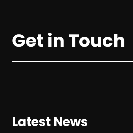
폴리모프 조병훈 대표·채문석 이사 인터뷰 강한결 기자
| sh04khk@zdnet.co..
2024.03.04
Get in Touch
[인터뷰: 소통] 조병훈 폴리모프 대…
김동현 기자 jikigame@gmail.com입력 ..
2024.03.04
[인터뷰: 소통] 조병훈 폴리모프 대…
[인터뷰: 소통] 조병훈 폴리모프 대표② 린저씨의 벅찬
〈이프선셋〉 개발포류기김동현 기자
jikigame@gmail.com입력..
2023.10.16
Latest News
네오위즈, '방구석 인디 게임쇼 20…