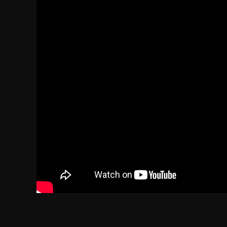
2023.07.11
[오늘의 스팀] 3명이 만든 국산 그…
▲ 뉴 던 컨셉 아트 (사진 출처: 뉴 던 트위터)더
포레스트, 그린 헬와 같은 생존게임은 스팀에서 꾸준한
유저층을 유지하는 ..
2024.04.03
[강한결의 인디픽] 폴리모프 "이프선…