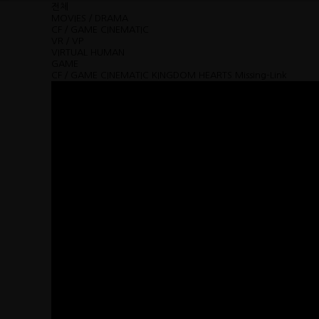
전체
MOVIES／DRAMA
CF／GAME CINEMATIC
VR／VP
VIRTUAL HUMAN
GAME
CF／GAME CINEMATIC
KINGDOM HEARTS Missing-Link