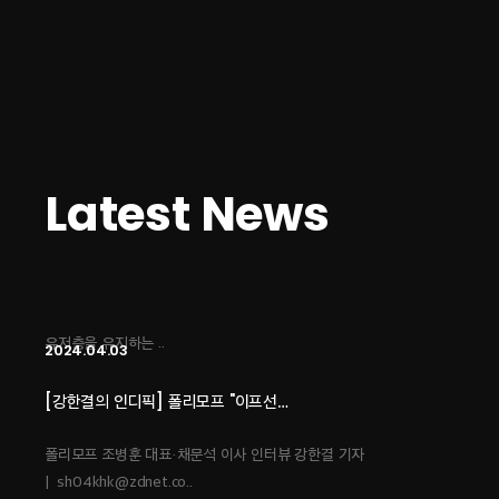
2023.07.11
[시연기] '찾았다, 내 원석' 20…
한지훈 기자 입력 2023.06.01 13:36 서바이벌 호러
장르에 타워 디펜스 느낌 가미된 '이프선셋''..
2023.07.11
Latest News
[오늘의 스팀] 3명이 만든 국산 그…
▲ 뉴 던 컨셉 아트 (사진 출처: 뉴 던 트위터)더
포레스트, 그린 헬와 같은 생존게임은 스팀에서 꾸준한
유저층을 유지하는 ..
2024.04.03
[강한결의 인디픽] 폴리모프 "이프선…
폴리모프 조병훈 대표·채문석 이사 인터뷰 강한결 기자
| sh04khk@zdnet.co..