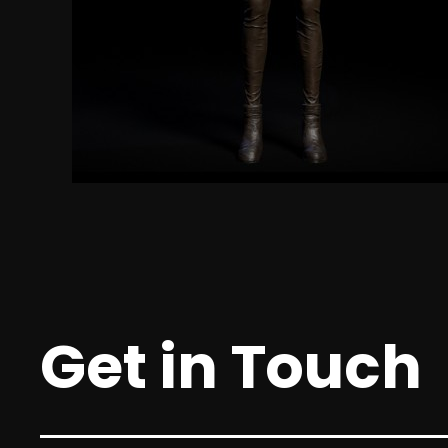
2024.03.04
[인터뷰: 소통] 조병훈 폴리모프 대…
[인터뷰: 소통] 조병훈 폴리모프 대표② 린저씨의 벅찬
〈이프선셋〉 개발포류기김동현 기자
jikigame@gmail.com입력..
2023.10.16
네오위즈, '방구석 인디 게임쇼 20…
- 총 6개 부문 11개 게임 시상 진행강한결 기자입력
:2023/10/16 11:09네오위즈(공동대표 김승철, 배태근)
는 1..
2023.07.11
Get in Touch
[인디크래프트] ‘이프선셋’, 그래픽…
주인섭 기자 lise78@khplus.kr 입력 2023.05.31
17:19 멀티플레이가 핵심이 되는 생존..