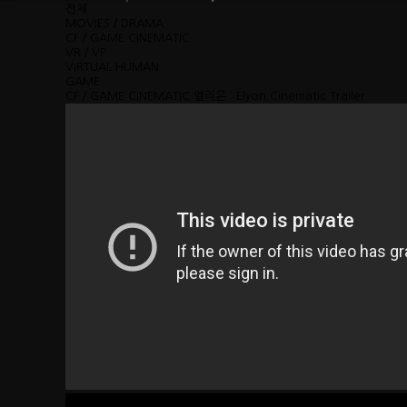
전체
MOVIES／DRAMA
CF／GAME CINEMATIC
VR／VP
VIRTUAL HUMAN
GAME
CF／GAME CINEMATIC
엘리온 : Elyon Cinematic Trailer