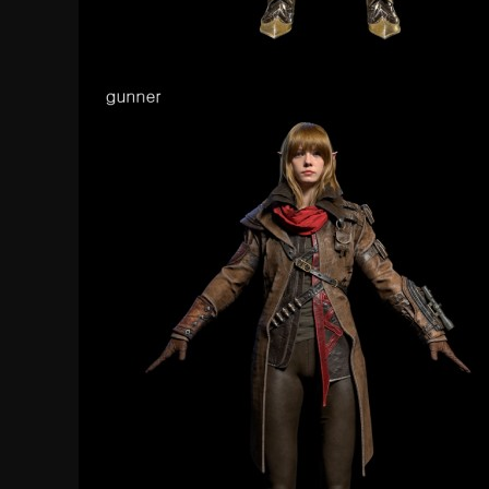
2023.07.11
[오늘의 스팀] 3명이 만든 국산 그…
▲ 뉴 던 컨셉 아트 (사진 출처: 뉴 던 트위터)더
포레스트, 그린 헬와 같은 생존게임은 스팀에서 꾸준한
유저층을 유지하는 ..
2024.04.03
[강한결의 인디픽] 폴리모프 "이프선…
폴리모프 조병훈 대표·채문석 이사 인터뷰 강한결 기자
| sh04khk@zdnet.co..
2024.03.04
[인터뷰: 소통] 조병훈 폴리모프 대…
김동현 기자 jikigame@gmail.com입력 ..