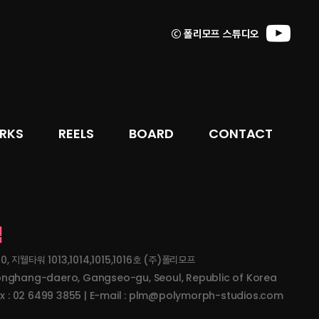
ⓒ 폴리모프 스튜디오
RKS
REELS
BOARD
CONTACT
침
지웰타워 1013,1014,1015,1016호 (주)폴리모프
onghang-daero, Gangseo-gu, Seoul, Republic of Korea
Fax : 02 6499 3855 | E-mail : plm@polymorph-studios.com