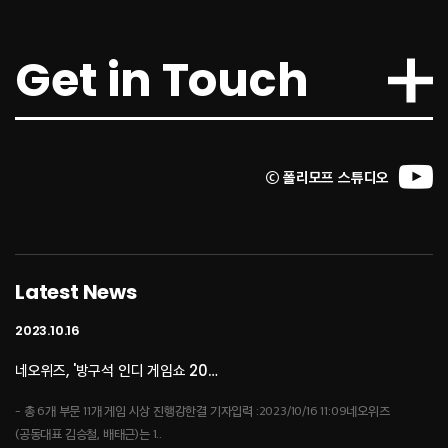
2024.03.04
Get in Touch
[인터뷰: 소통] 조병훈 폴리모프 대…
김동현 기자 jikigame@gmail.com입력 ..
ⓒ 폴리모프 스튜디오
2024.03.04
[인터뷰: 소통] 조병훈 폴리모프 대…
[인터뷰: 소통] 조병훈 폴리모프 대표② 린저씨의 벅찬 〈이프선셋〉 개발포류기김동현
기자 jikigame@gmail.com입력..
Latest News
2023.10.16
네오위즈, '방구석 인디 게임쇼 20…
- 총 6개 부문 11개 게임 시상 진행강한결 기자입력 :2023/10/16 11:09네오위즈
(공동대표 김승철, 배태근)는 1..