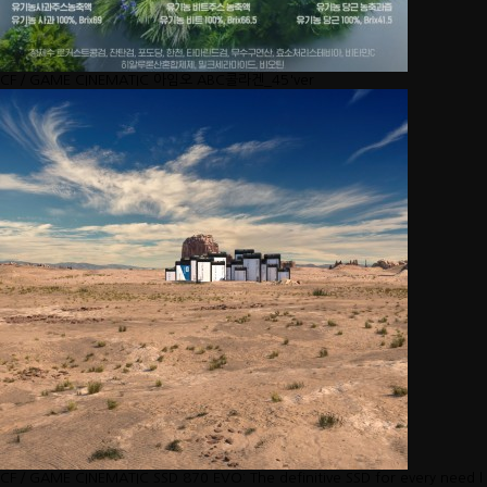
CF／GAME CINEMATIC
아임오 ABC콜라겐_45'ver
CF／GAME CINEMATIC
SSD 870 EVO: The definitive SSD for every need l