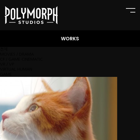
WORKS
전체
MOVIES／DRAMA
CF／GAME CINEMATIC
VR／VP
VIRTUAL HUMAN
GAME