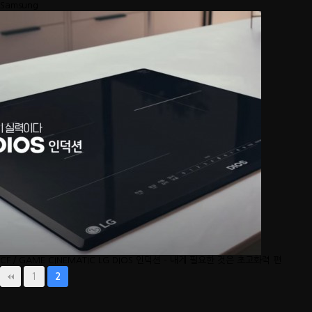
Samsung
2023.07.11
[오늘의 스팀] 3명이 만든 국산 그…
▲ 뉴 던 컨셉 아트 (사진 출처: 뉴 던 트위터)더 포레스트, 그린 헬와 같은 생존게임은
스팀에서 꾸준한 유저층을 유지하는 ..
2024.04.03
[강한결의 인디픽] 폴리모프 "이프선…
CF／GAME CINEMATIC
LG DIOS 인덕션 - 내게 필요한 것은 초고화력 편
1
2
폴리모프 조병훈 대표·채문석 이사 인터뷰 강한결 기자 | sh04khk@zdnet.co..